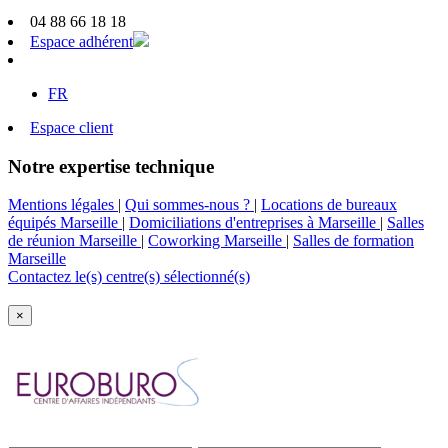
04 88 66 18 18
Espace adhérent
FR
Espace client
Notre expertise technique
Mentions légales
|
Qui sommes-nous ?
|
Locations de bureaux
équipés Marseille
|
Domiciliations d'entreprises à Marseille
|
Salles
de réunion Marseille
|
Coworking Marseille
|
Salles de formation
Marseille
Contactez le(s) centre(s) sélectionné(s)
×