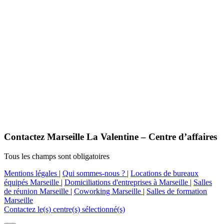
Contactez Marseille La Valentine – Centre d’affaires
Tous les champs sont obligatoires
Mentions légales
|
Qui sommes-nous ?
|
Locations de bureaux
équipés Marseille
|
Domiciliations d'entreprises à Marseille
|
Salles
de réunion Marseille
|
Coworking Marseille
|
Salles de formation
Marseille
Contactez le(s) centre(s) sélectionné(s)